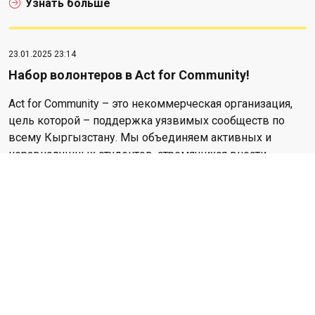
Узнать больше
23.01.2025 23:14
Набор волонтеров в Act for Community!
Act for Community – это некоммерческая организация,
цель которой – поддержка уязвимых сообществ по
всему Кыргызстану. Мы объединяем активных и
неравнодушных студентов, стремящихся внести
позитивные изменения в мир. Кто нам нужен?Если вы
активный, амбициозный студент,...
Узнать больше
Посмотреть все события в разделе новости