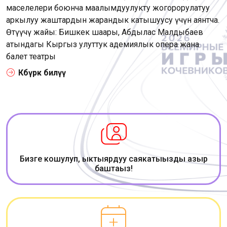
маселелери боюнча маалымдуулукту жогорорулатуу
аркылуу жаштардын жарандык катышуусу үчүн аянтча.
Өтүүчү жайы: Бишкек шаары, Абдылас Малдыбаев
атындагы Кыргыз улуттук адемиялык опера жана
балет театры
Көбүрөөк билүү
Бизге кошулуп, ыктыярдуу саякатыңызды азыр
баштаңыз!