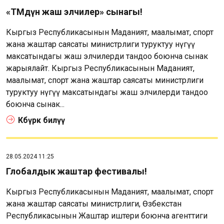
«ТӨМдүн жаш элчилер» сынагы!
Кыргыз Республикасынын Маданият, маалымат, спорт
жана жаштар саясаты министрлиги туруктуу өнүгүү
максатындагы жаш элчилерди тандоо боюнча сынак
жарыялайт. Кыргыз Республикасынын Маданият,
маалымат, спорт жана жаштар саясаты министрлиги
туруктуу өнүгүү максатындагы жаш элчилерди тандоо
боюнча сынак...
Көбүрөөк билүү
28.05.2024 11:25
Глобалдык жаштар фестивалы!
Кыргыз Республикасынын Маданият, маалымат, спорт
жана жаштар саясаты министрлиги, Өзбекстан
Республикасынын Жаштар иштери боюнча агенттиги