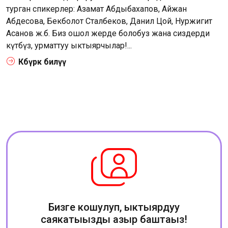
турган спикерлер: Азамат Абдыбахапов, Айжан
Абдесова, Бекболот Сталбеков, Данил Цой, Нуржигит
Асанов ж.б. Биз ошол жерде болобуз жана сиздерди
күтөбүз, урматтуу ыктыярчылар!...
Көбүрөөк билүү
Бизге кошулуп, ыктыярдуу
саякатыңызды азыр баштаңыз!