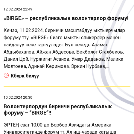
12.02.2024 22:49
«BIRGE» – республикалык волонтерлор форуму!
Кечээ, 11.02.2024, биринчи масштабдуу ыктыярчылар
форуму өттү. «BIRGE» бизге мыкты спикерлер менен
пайдалуу кече тартуулады. Бул кечеде Азамат
Абдыбахапов, Айжан Абдесова, Бекболот Сталбеков,
Данил Цой, Нуржигит Асанов, Умар Даданов, Малика
Молтоева, Адинай Керимова, Эркин Нурбаев,...
Көбүрөөк билүү
10.02.2024 20:30
Волонтерлордун биринчи республикалык
форуму – “BIRGE”!!
ЭРТЕҢ саат 10:00 до Борбор Азиядагы Америка
Университетинде форум өтөт. Ал иш-чарада катыша