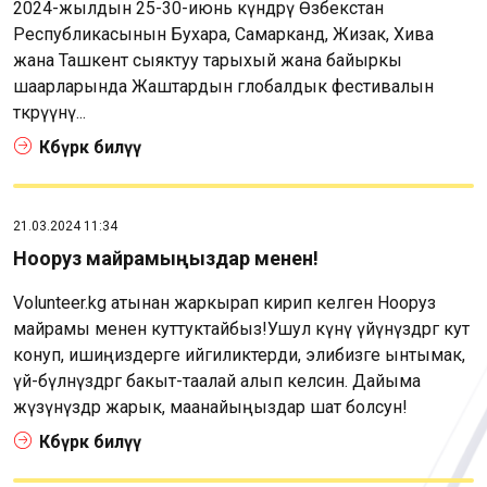
2024-жылдын 25-30-июнь күндөрү Өзбекстан
Республикасынын Бухара, Самарканд, Жизак, Хива
жана Ташкент сыяктуу тарыхый жана байыркы
шаарларында Жаштардын глобалдык фестивалын
өткөрүүнү...
Көбүрөөк билүү
21.03.2024 11:34
Нооруз майрамыңыздар менен!
Volunteer.kg атынан жаркырап кирип келген Нооруз
майрамы менен куттуктайбыз!Ушул күнү үйүнүздөргө кут
конуп, ишиңиздерге ийгиликтерди, элибизге ынтымак,
үй-бүлөнүздөргө бакыт-таалай алып келсин. Дайыма
жүзүнүздөр жарык, маанайыңыздар шат болсун!
Көбүрөөк билүү